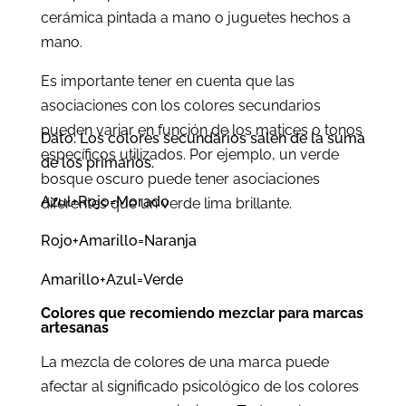
cerámica pintada a mano o juguetes hechos a
mano.
Es importante tener en cuenta que las
asociaciones con los colores secundarios
pueden variar en función de los matices o tonos
Dato: Los colores secundarios salen de la suma
específicos utilizados. Por ejemplo, un verde
de los primarios.
bosque oscuro puede tener asociaciones
Azul+Rojo=Morado
diferentes que un verde lima brillante.
Rojo+Amarillo=Naranja
Amarillo+Azul=Verde
Colores que recomiendo mezclar para marcas
artesanas
La mezcla de colores de una marca puede
afectar al significado psicológico de los colores