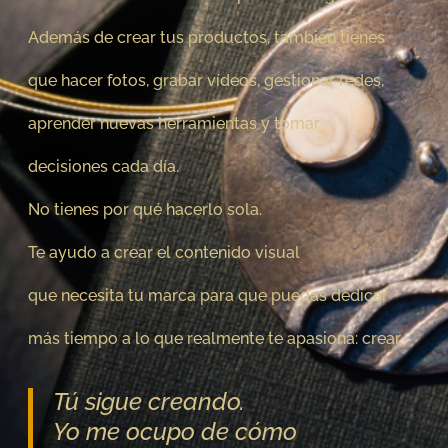
Además de crear tus productos, también tienes
que hacer fotos, grabar vídeos,
gestionar redes,
aprender nuevas herramientas y tomar
decisiones cada día.
No tienes por qué hacerlo sola.
Te ayudo a crear el contenido visual
que necesita
tu marca para que puedas dedicar
más tiempo a lo
que realmente te apasiona: crear.
Tú sigue creando.
Yo me ocupo de cómo