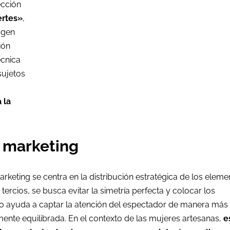
ección
ertes»
,
agen
ión
écnica
sujetos
 la
n marketing
marketing se centra en la distribución estratégica de los elem
e tercios, se busca evitar la simetría perfecta y colocar los
sto ayuda a captar la atención del espectador de manera más
mente equilibrada. En el contexto de las mujeres artesanas,
e