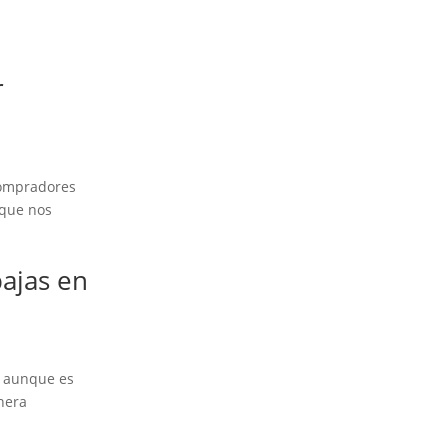
r
compradores
 que nos
bajas en
Y aunque es
nera