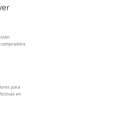
yer
están
tu compradora
dores para
fectivas en