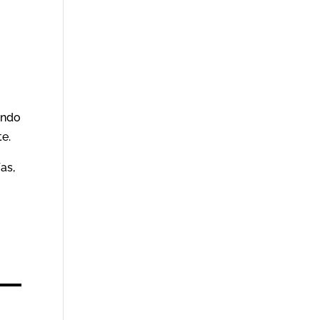
ando
te.
as,