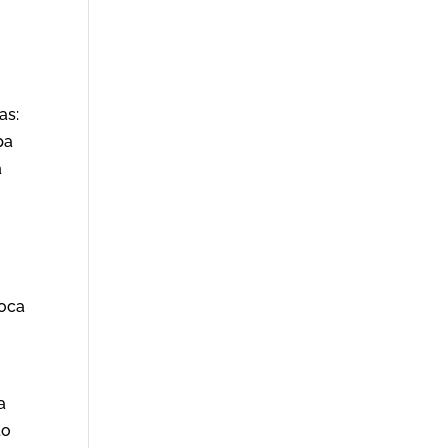
as:
pa
a
toca
a
to