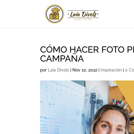
CÓMO HACER FOTO P
CAMPAÑA
por
Laia Divols
|
Nov 10, 2022
|
Inspiración
|
0 Co