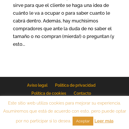
sirve para que el cliente se haga una idea de
cuánto le va a ocupar o para saber cuanto le
cabrá dentro. Además, hay muchísimos
compradores que ante la duda de no saber el
tamaño o no compran (mierda!) o preguntan (y
esto...
Aviso legal
Política de privacidad
Política de cookies
Contacto
Mi equipo fotográfico
Este sitio web utiliza cookies para mejorar su experiencia.
Asumiremos que está de acuerdo con esto, pero puede optar
por no participar si lo desea.
Leer más
Aceptar