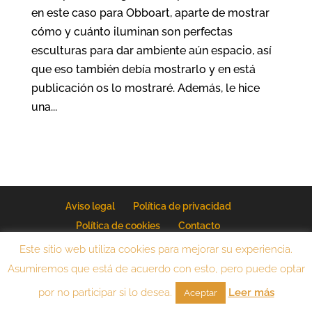
en este caso para Obboart, aparte de mostrar
cómo y cuánto iluminan son perfectas
esculturas para dar ambiente aún espacio, así
que eso también debía mostrarlo y en está
publicación os lo mostraré. Además, le hice
una...
Aviso legal
Política de privacidad
Política de cookies
Contacto
Mi equipo fotográfico
Este sitio web utiliza cookies para mejorar su experiencia.
Asumiremos que está de acuerdo con esto, pero puede optar
por no participar si lo desea.
Leer más
Aceptar