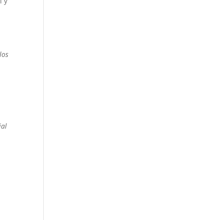
i y
los
ial
.