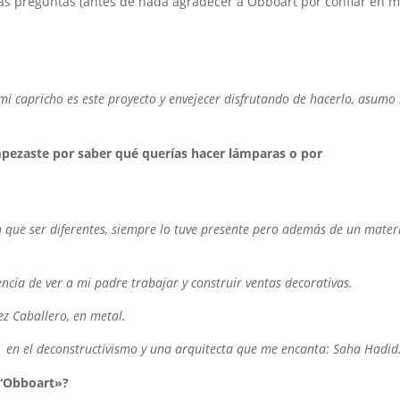
as preguntas (antes de nada agradecer a Obboart por confiar en m
mi capricho es este proyecto y envejecer disfrutando de hacerlo, asumo 
pezaste por saber qué querías hacer lámparas o por
n que ser diferentes, siempre lo tuve presente pero además de un mater
ncia de ver a mi padre trabajar y construir ventas decorativas.
ez Caballero, en metal.
, en el deconstructivismo y una arquitecta que me encanta: Saha Hadid
 “Obboart»?