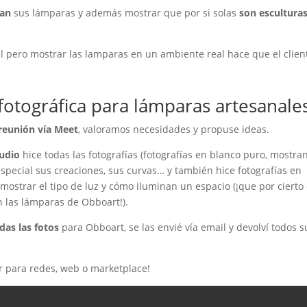
nan
sus lámparas y además mostrar que por si solas
son esculturas
il pero mostrar las lamparas en un ambiente real hace que el clien
 fotográfica para lámparas artesanale
reunión vía Meet
, valoramos necesidades y propuse ideas.
udio
hice todas las fotografías (fotografías en blanco puro, mostra
especial sus creaciones, sus curvas… y también hice fotografías en
mostrar el tipo de luz y cómo iluminan un espacio (¡que por cierto
 las lámparas de Obboart!).
das las fotos
para Obboart, se las envié vía email y devolví todos s
ar para redes, web o marketplace!