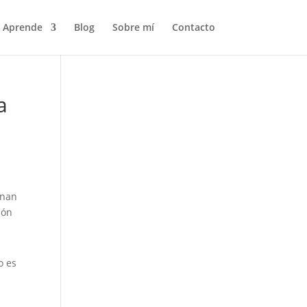
Aprende
Blog
Sobre mí
Contacto
a
inan
ión
o es