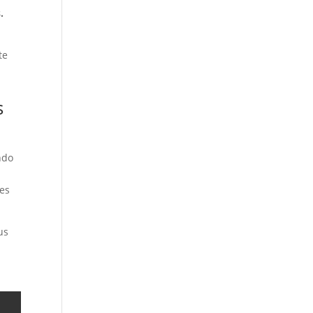
.
te
s
ndo
 es
us