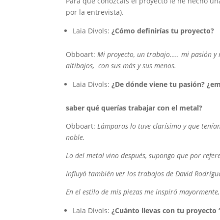
Para que conozcáis el proyecto le he hecho un
por la entrevista).
Laia Divols:
¿Cómo definirías tu proyecto?
Obboart:
Mi proyecto, un trabajo….. mi pasión y 
altibajos, con sus más y sus menos.
Laia Divols:
¿De dónde viene tu pasión? ¿em
saber qué querías trabajar con el metal?
Obboart:
Lámparas lo tuve clarísimo y que tenía
noble.
Lo del metal vino después, supongo que por refere
Influyó también ver los trabajos de David Rodrígu
En el estilo de mis piezas me inspiró mayormente
Laia Divols:
¿Cuánto llevas con tu proyecto